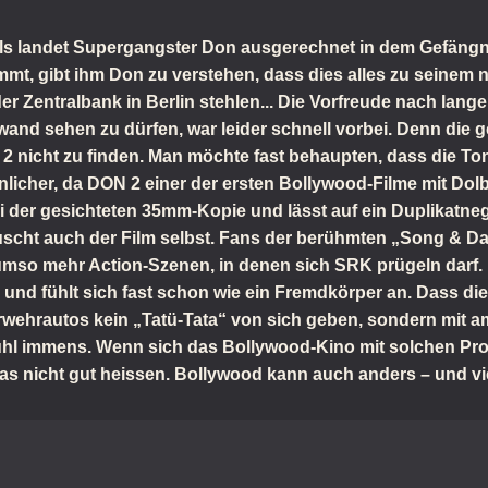
lls landet Supergangster Don ausgerechnet in dem Gefängni
kommt, gibt ihm Don zu verstehen, dass dies alles zu seinem
r Zentralbank in Berlin stehlen... Die Vorfreude nach lange
and sehen zu dürfen, war leider schnell vorbei. Denn die g
2 nicht zu finden. Man möchte fast behaupten, dass die To
unlicher, da DON 2 einer der ersten Bollywood-Filme mit Do
ei der gesichteten 35mm-Kopie und lässt auf ein Duplikatn
scht auch der Film selbst. Fans der berühmten „Song & Da
umso mehr Action-Szenen, in denen sich SRK prügeln darf. 
m und fühlt sich fast schon wie ein Fremdkörper an. Dass die
rwehrautos kein „Tatü-Tata“ von sich geben, sondern mit a
ühl immens. Wenn sich das Bollywood-Kino mit solchen Pr
 nicht gut heissen. Bollywood kann auch anders – und vie