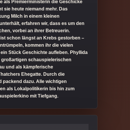
ie als Premierministerin die Geschicke
nt sie heute niemand mehr. Das
kung Milch in einem kleinen
nterhält, erfahren wir, dass es um den
chen, vorbei an ihrer Betreuerin.
n ist schon längst an Krebs gestorben –
u entrümpeln, kommen ihr die vielen
ein Stück Geschichte aufleben. Phyllida
r großartigen schauspielerischen
rau und als kämpferische
s Thatchers Ehegatte. Durch die
nd packend dazu. Alle wichtigen
 als Lokalpolitikerin bis hin zum
uspielerkino mit Tiefgang.