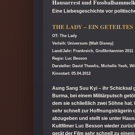
Hausarrest und Fussballsammel
Eine Liebesgeschichte vor politisc
THE LADY – EIN GETEILTES
OT: The Lady
Verleih: Universum (Walt Disney)
Land/Jahr: Frankreich, Großbritannien 2011
Regie: Luc Besson
Darsteller: David Thewlis, Michelle Yeoh, W
Kinostart: 05.04.2012
Aung Sang Suu Kyi – ihr Schicksal g
Burma, bei einem Militärputsch getöte
dem sie schließlich zwei Söhne hat. 
sehr schnell zur Hoffnungsträgerin 
abzugeben und stellt sie unter Hausa
Kultfilmer Luc Besson wieder zurück
gerät der Film sehr schnell zu eine