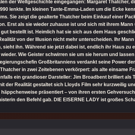
nalen der Weltgeschichte eingegangen: Margaret Thatcher, d
1990 lenkte. Im kleinen Tante-Emma-Laden um die Ecke ken
ms. Sie zeigt die gealterte Thatcher beim Einkauf einer Pac
. Erst als sie wieder zuhause ist und sich mit ihrem Mann u
ut bestellt ist. Heimlich hat sie sich aus dem Haus geschli
 Realität von der Illusion nicht mehr unterscheiden. Ihr Man
, sieht ihn. Während sie jetzt dabei ist, endlich ihr Haus z
ieder. Wie Geister schwirren sie um sie herum und lassen 
 Regierungschefin Großbritanniens verdankt seine Power de
 Thatcher in zwei Zeitebenen verkörpert: als alte einsame F
enfalls ein grandioser Darsteller: Jim Broadbent brilliert al
 der Realität gestaltet sich Lloyds Film sehr kurzweilig u
 häppchenweise präsentiert – von ihren ersten Gehversuchen
nisterin den Befehl gab. DIE EISERNE LADY ist großes Scha