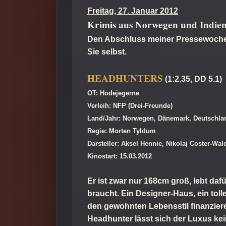
Freitag, 27. Januar 2012
Krimis aus Norwegen und Indie
Den Abschluss meiner Pressewoche 
Sie selbst.
HEADHUNTERS
(1:2.35, DD 5.1)
OT: Hodejegerne
Verleih: NFP (Drei-Freunde)
Land/Jahr: Norwegen, Dänemark, Deutschla
Regie: Morten Tyldum
Darsteller: Aksel Hennie, Nikolaj Coster-W
Kinostart: 15.03.2012
Er ist zwar nur 168cm groß, lebt da
braucht. Ein Designer-Haus, ein tol
den gewohnten Lebensstil finanziere
Headhunter lässt sich der Luxus kein