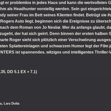
langt er problemlos in jedes Haus und kann die wertvollste
 ihm als Headhunter vorstellig werden. Sein gut eingerichte
y seiner Frau im Bett seines Klienten findet. Betrügt sie ih
 Rogers Auto liegt, beginnen sich die Ereignisse zu übersch
 nach dem Roman von Jo Nesbø. Wer da anfangs glaubt, da
ugeht, der hat sich geirrt. Denn binnen der ersten halben S
arte Roger sieht sich plötzlich einer Verschwörung ausgeset
ten Splattereinlagen und schwarzem Humor legt der Film je
TERS ist spannendes, witziges und intelligentes Thriller-
.35, DD 5.1 EX + 7.1)
a, Lara Dutta