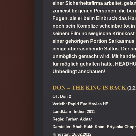
einer Sicherheitsfirma arbeitet, ge
zumeist bei jenen Personen, die bei
Fugen, als er beim Einbruch das Hand
noch sein Komplize scheinbar tot in
seinem Film norwegische Krimikost
einer gehörigen Portion Sarkasmus z
einige überraschende Saltos. Der sm
unmöglich gemacht wird. Mit handfes
für möglich gehalten hätte. HEADHUN
Unbedingt anschauen!
DON – THE KING IS BACK
(1:2
OT: Don 2
Verleih: Rapid Eye Movies HE
Land/Jahr: Indien 2011
Regie: Farhan Akhtar
Darsteller: Shah Rukh Khan, Priyanka Chopr
Kinostart: 16.02.2012