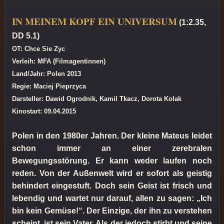
IN MEINEM KOPF EIN UNIVERSUM
(1:2.35,
DD 5.1)
OT: Chce Sie Zyc
Verleih: MFA (Filmagentinnen)
Land/Jahr: Polen 2013
Regie: Maciej Pieprzyca
Darsteller: Dawid Ogrodnik, Kamil Tkacz, Dorota Kolak
Kinostart: 09.04.2015
Polen in den 1980er Jahren. Der kleine Mateus leidet
schon immer an einer zerebralen
Bewegungsstörung. Er kann weder laufen noch
reden. Von der Außenwelt wird er sofort als geistig
behindert eingestuft. Doch sein Geist ist frisch und
lebendig und wartet nur darauf, allen zu sagen: „Ich
bin kein Gemüse!“. Der Einzige, der ihn zu verstehen
scheint, ist sein Vater. Als der jedoch stirbt und seine