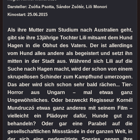
Darsteller: Zsófia Psotta, Sándor Zsótér, Lili Monori
Kinostart: 25.06.2015
Als ihre Mutter zum Studium nach Australien geht,
gibt sie ihre 13jährige Tochter Lili mitsamt dem Hund
Hagen in die Obhut des Vaters. Der ist allerdings
vom Hund alles andere als begeistert und setzt ihn
mitten in der Stadt aus. Während sich Lili auf die
Suche nach Hagen macht, wird der schon von einem
skrupellosen Schinder zum Kampfhund umerzogen.
Das aber wird sich schon sehr bald rächen... Tier-
Horror aus Ungarn – mal etwas ganz
Ungewöhnliches. Oder bezweckt Regisseur Kornél
Mundruczó etwas ganz anderes mit seinem Film –
vielleicht ein Plädoyer dafür, Hunde gut zu
behandeln? Oder gar eine Parabel auf die
gesellschaftlichen Missstände in der ganzen Welt, in
der sich eine gedemütigte Spezies gegen ihre