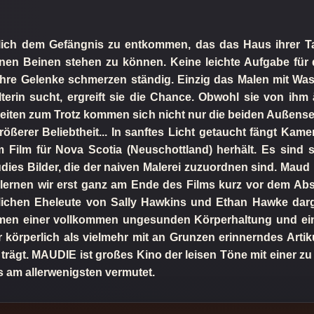
ich dem Gefängnis zu entkommen, das das Haus ihrer Tant
en Beinen stehen zu können. Keine leichte Aufgabe für di
re Gelenke schmerzen ständig. Einzig das Malen mit Wass
terin sucht, ergreift sie die Chance. Obwohl sie von ihm ä
igkeiten zum Trotz kommen sich nicht nur die beiden Außense
ößerer Beliebtheit... In sanftes Licht getaucht fängt Ka
Film für Nova Scotia (Neuschottland) herhält. Es sind sc
s Bilder, die der naiven Malerei zuzuordnen sind. Maud u
‘ lernen wir erst ganz am Ende des Films kurz vor dem A
ichen Eheleute von Sally Hawkins und Ethan Hawke darge
hmen einer vollkommen ungesunden Körperhaltung und ein
 körperlich als vielmehr mit an Grunzen erinnerndes Artiku
rägt. MAUDIE ist großes Kino der leisen Töne mit einer zu
s am allerwenigsten vermutet.