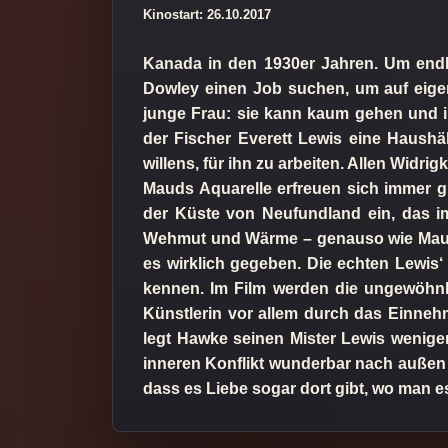
Kinostart: 26.10.2017
Kanada in den 1930er Jahren. Um endl
Dowley einen Job suchen, um auf eigen
junge Frau: sie kann kaum gehen und ih
der Fischer Everett Lewis eine Haushäl
willens, für ihn zu arbeiten. Allen Widr
Mauds Aquarelle erfreuen sich immer gr
der Küste von Neufundland ein, das im 
Wehmut und Wärme – genauso wie Maudie
es wirklich gegeben. Die echten Lewis
kennen. Im Film werden die ungewöhnl
Künstlerin vor allem durch das Einne
legt Hawke seinen Mister Lewis weniger
inneren Konflikt wunderbar nach außen t
dass es Liebe sogar dort gibt, wo man e