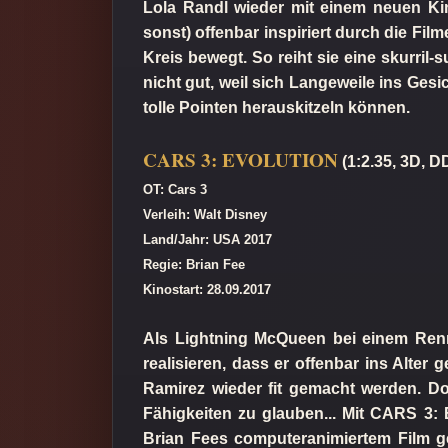
Lola Randl wieder mit einem neuen Kin
sonst) offenbar inspiriert durch die Film
Kreis bewegt. So reiht sie eine skurril-
nicht gut, weil sich Langeweile ins Ges
tolle Pointen herauskitzeln können.
CARS 3: EVOLUTION
(1:2.35, 3D, D
OT: Cars 3
Verleih: Walt Disney
Land/Jahr: USA 2017
Regie: Brian Fee
Kinostart: 28.09.2017
Als Lightning McQueen bei einem Ren
realisieren, dass er offenbar ins Alte
Ramirez wieder fit gemacht werden. Do
Fähigkeiten zu glauben... Mit CARS 3:
Brian Fees computeranimiertem Film g