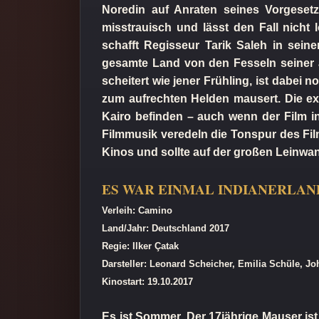
Noredin auf Anraten seines Vorgesetz
misstrauisch und lässt den Fall nicht
schafft Regisseur Tarik Saleh in sein
gesamte Land von den Fesseln seiner a
scheitert wie jener Frühling, ist dabei
zum aufrechten Helden mausert. Die exz
Kairo befinden – auch wenn der Film 
Filmmusik veredeln die Tonspur des Fil
Kinos und sollte auf der großen Leinw
ES WAR EINMAL INDIANERLAN
Verleih: Camino
Land/Jahr: Deutschland 2017
Regie: Ilker Çatak
Darsteller: Leonard Scheicher, Emilia Schüle, 
Kinostart: 19.10.2017
Es ist Sommer. Der 17jährige Mauser ist 