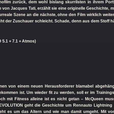
ofilm zurück, dem wohl bislang skurrilsten in ihrem Port
e von Jacques Tati, erzählt sie eine originelle Geschichte, m
surreale Szene an die nächste, ohne den Film wirklich weit
icht der Zuschauer schleicht. Schade, denn aus dem Stoff h
D 5.1 + 7.1 + Atmos)
nen von einem neuen Herausforderer blamabel abgehängt
r gekommen ist. Um wieder fit zu werden, soll er im Traini
ch mit Fitness alleine ist es nicht getan – McQueen muss
 EVOLUTION geht die Geschichte um Rennauto Lightning M
eht es um das Altern und wie man damit umgeht. Mit von