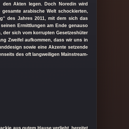
zu den Akten legen. Doch Noredin wird
e gesamte arabische Welt schockierten,
ing“ des Jahres 2011, mit dem sich das
it seinen Ermittlungen am Ende genauso
en, der sich vom korrupten Gesetzeshüter
lang Zweifel aufkommen, dass wir uns in
unddesign sowie eine Akzente setzende
nseits des oft langweiligen Mainstream-
Jackie aus gutem Hause verliebt, bereitet