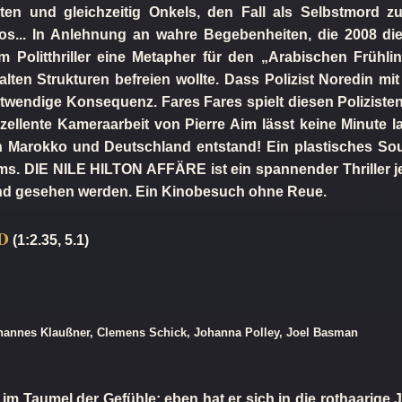
ten und gleichzeitig Onkels, den Fall als Selbstmord 
 los... In Anlehnung an wahre Begebenheiten, die 2008 di
em Politthriller eine Metapher für den „Arabischen Frühl
lten Strukturen befreien wollte. Dass Polizist Noredin m
 notwendige Konsequenz. Fares Fares spielt diesen Polizist
ellente Kameraarbeit von Pierre Aim lässt keine Minute 
in Marokko und Deutschland entstand! Ein plastisches So
ms. DIE NILE HILTON AFFÄRE ist ein spannender Thriller je
and gesehen werden. Ein Kinobesuch ohne Reue.
D
(1:2.35, 5.1)
Johannes Klaußner, Clemens Schick, Johanna Polley, Joel Basman
im Taumel der Gefühle: eben hat er sich in die rothaarige 