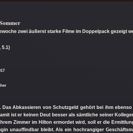
r Sommer
ewoche zwei äußerst starke Filme im Doppelpack gezeigt 
 5.1)
017
aher
iro. Das Abkassieren von Schutzgeld gehört bei ihm ebenso
t ist er keinen Deut besser als sämtliche seiner Kollegen
ihrem Zimmer im Hilton ermordet wird, soll er die Ermittlu
gin unauffindbar bleibt. Als ein hochrangiger Geschäftsma