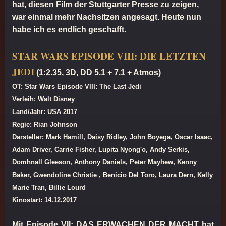
hat, diesen Film der Stuttgarter Presse zu zeigen,
war einmal mehr Nachsitzen angesagt. Heute nun
habe ich es endlich geschafft.
STAR WARS EPISODE VIII: DIE LETZTEN
JEDI
(1:2.35, 3D, DD 5.1 + 7.1 + Atmos)
OT: Star Wars Episode VIII: The Last Jedi
Verleih: Walt Disney
Land/Jahr: USA 2017
Regie: Rian Johnson
Darsteller: Mark Hamill, Daisy Ridley, John Boyega, Oscar Isaac,
Adam Driver, Carrie Fisher, Lupita Nyong'o, Andy Serkis,
Domhnall Gleeson, Anthony Daniels, Peter Mayhew, Kenny
Baker, Gwendoline Christie , Benicio Del Toro, Laura Dern, Kelly
Marie Tran, Billie Lourd
Kinostart: 14.12.2017
Mit Episode VII: DAS ERWACHEN DER MACHT hat