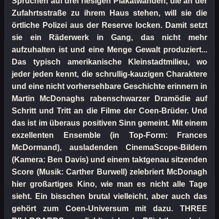
Sprüchen auf drei riesigen Plakatwänden, die an der
Zufahrtsstraße zu ihrem Haus stehen, will sie die
örtliche Polizei aus der Reserve locken. Damit setzt
sie ein Räderwerk in Gang, das nicht mehr
aufzuhalten ist und eine Menge Gewalt produziert...
Das typisch amerikanische Kleinstadtmilieu, wo
jeder jeden kennt, die schrullig-kauzigen Charaktere
und eine nicht vorhersehbare Geschichte erinnern in
Martin McDonaghs rabenschwarzer Dramödie auf
Schritt und Tritt an die Filme der Coen-Brüder. Und
das ist im überaus positiven Sinn gemeint. Mit einem
exzellenten Ensemble (in Top-Form: Frances
McDormand), ausladenden CinemaScope-Bildern
(Kamera: Ben Davis) und einem taktgenau sitzenden
Score (Musik: Carther Burwell) zelebriert McDonagh
hier großartiges Kino, wie man es nicht alle Tage
sieht. Ein bisschen brutal vielleicht, aber auch das
gehört zum Coen-Universum mit dazu. THREE