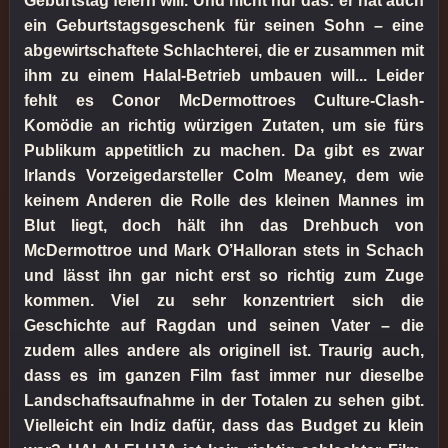
Geburtstag feiern will. Und nicht nur das: er hat auch
ein Geburtstagsgeschenk für seinen Sohn – eine
abgewirtschaftete Schlachterei, die er zusammen mit
ihm zu einem Halal-Betrieb umbauen will... Leider
fehlt es Conor McDermottroes Culture-Clash-
Komödie an richtig würzigen Zutaten, um sie fürs
Publikum appetitlich zu machen. Da gibt es zwar
Irlands Vorzeigedarsteller Colm Meaney, dem wie
keinem Anderen die Rolle des kleinen Mannes im
Blut liegt, doch hält ihn das Drehbuch von
McDermottroe und Mark O’Halloran stets in Schach
und lässt ihn gar nicht erst so richtig zum Zuge
kommen. Viel zu sehr konzentriert sich die
Geschichte auf Ragdan und seinen Vater – die
zudem alles andere als originell ist. Traurig auch,
dass es im ganzen Film fast immer nur dieselbe
Landschaftsaufnahme in der Totalen zu sehen gibt.
Vielleicht ein Indiz dafür, dass das Budget zu klein