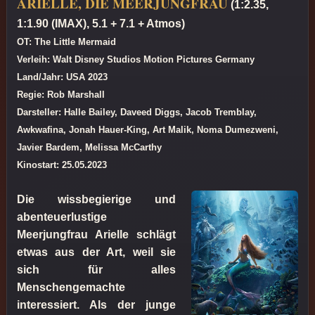
ARIELLE, DIE MEERJUNGFRAU
(1:2.35,
1:1.90 (IMAX), 5.1 + 7.1 + Atmos)
OT: The Little Mermaid
Verleih: Walt Disney Studios Motion Pictures Germany
Land/Jahr: USA 2023
Regie: Rob Marshall
Darsteller: Halle Bailey, Daveed Diggs, Jacob Tremblay,
Awkwafina, Jonah Hauer-King, Art Malik, Noma Dumezweni,
Javier Bardem, Melissa McCarthy
Kinostart: 25.05.2023
Die wissbegierige und
abenteuerlustige
Meerjungfrau Arielle schlägt
etwas aus der Art, weil sie
sich für alles
Menschengemachte
interessiert. Als der junge