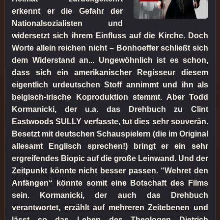
erkennt er die Gefahr der
Nationalsozialisten und
widersetzt sich ihrem Einfluss auf die Kirche. Doch
Worte allein reichen nicht – Bonhoeffer schließt sich
dem Widerstand an... Ungewöhnlich ist es schon,
dass sich ein amerikanischer Regisseur diesem
eigentlich urdeutschen Stoff annimmt und ihn als
belgisch-irische Koproduktion stemmt. Aber Todd
Kormanicki, der u.a. das Drehbuch zu Clint
Eastwoods SULLY verfasste, tut dies sehr souverän.
Besetzt mit deutschen Schauspielern (die im Original
allesamt Englisch sprechen!) bringt er ein sehr
ergreifendes Biopic auf die große Leinwand. Und der
Zeitpunkt könnte nicht besser passen. “Wehret den
Anfängen“ könnte somit eine Botschaft des Films
sein. Kormanicki, der auch das Drehbuch
verantwortet, erzählt auf mehreren Zeitebenen und
lässt so das Leben des Theologen Dietrich