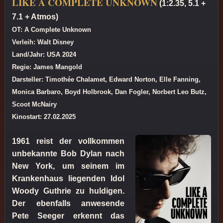
LIKE A COMPLETE UNKNOWN
(1:2.35, 5.1 +
7.1 + Atmos)
OT: A Complete Unknown
Verleih: Walt Disney
Land/Jahr: USA 2024
Regie: James Mangold
Darsteller: Timothée Chalamet, Edward Norton, Elle Fanning,
Monica Barbaro, Boyd Holbrook, Dan Fogler, Norbert Leo Butz,
Scoot McNairy
Kinostart: 27.02.2025
1961 reist der vollkommen
unbekannte Bob Dylan nach
New York, um seinem im
Krankenhaus liegenden Idol
Woody Guthrie zu huldigen.
Der ebenfalls anwesende
Pete Seeger erkennt das