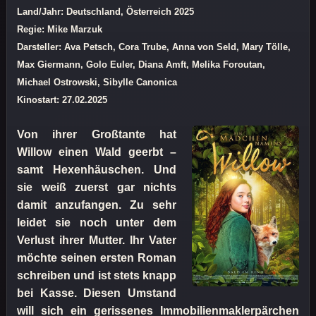
Land/Jahr: Deutschland, Österreich 2025
Regie: Mike Marzuk
Darsteller: Ava Petsch, Cora Trube, Anna von Seld, Mary Tölle,
Max Giermann, Golo Euler, Diana Amft, Melika Foroutan,
Michael Ostrowski, Sibylle Canonica
Kinostart: 27.02.2025
Von ihrer Großtante hat
Willow einen Wald geerbt –
samt Hexenhäuschen. Und
sie weiß zuerst gar nichts
damit anzufangen. Zu sehr
leidet sie noch unter dem
Verlust ihrer Mutter. Ihr Vater
möchte seinen ersten Roman
schreiben und ist stets knapp
bei Kasse. Diesen Umstand
will sich ein gerissenes Immobilienmaklerpärchen