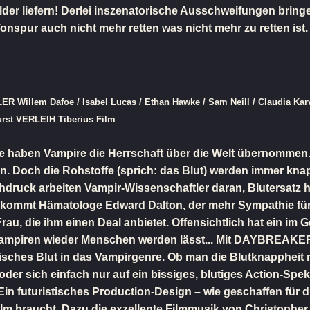
lder liefern! Derlei inszenatorische Ausschweifungen bring
Tonspur auch nicht mehr retten was nicht mehr zu retten is
ER Willem Dafoe / Isabel Lucas / Ethan Hawke / Sam Neill / Claudia Ka
rst VERLEIH Tiberius Film
ge haben Vampire die Herrschaft über die Welt übernomme
en. Doch die Rohstoffe (sprich: das Blut) werden immer kn
druck arbeiten Vampir-Wissenschaftler daran, Blutersatz h
bekommt Hämatologe Edward Dalton, der mehr Sympathie für
-Frau, die ihm einen Deal anbietet. Offensichtlich hat ein 
 Vampiren wieder Menschen werden lässt... Mit DAYBREAKER
risches Blut in das Vampirgenre. Ob man die Blutknappheit
 oder sich einfach nur auf ein bissiges, blutiges Action-S
 Ein futuristisches Production-Design – wie geschaffen für 
 Film braucht. Dazu die exzellente Filmmusik von Christophe