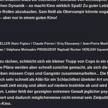
ichen Dynamik – so macht Kino wirklich Spaß! Zu guter Le
hre Rollen abzukaufen. Sam Neill als Obervampir könnte so
 aber nur in einem guten Kino!
R Alain Figlarz / Claude Perron / Eriq Ebouaney / Jean-Pierre Martins
n / Stéphane Moïssakis PRODUZENT Raphaël Rocher VERLEIH SquareOne
rächen, schleicht sich ein kleiner Trupp von Cops in ein r
e Pläne werden aber schnell zunichte gemacht, als sich die
rleben müssen Cops und Gangster zusammenarbeiten... Die
ch sehr schnell als Alibi für ein Schlachtfest übelster Art 
walt zielt einzig und allein auf niedere Instinkte ab und wir
n. Leider fehlt der gezeigten extremen Gewalt jeglicher ps
t und dadurch möglicherweise nicht einmal sein Zielpubli
n-Kino.