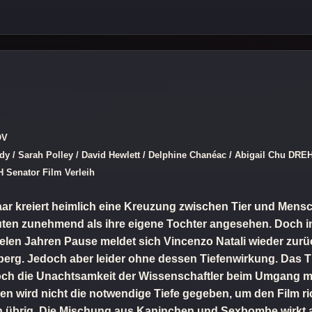
OV
/ Sarah Polley / David Hewlett / Delphine Chanéac / Abigail Chu DREHB
Senator Film Verleih
ar kreiert heimlich eine Kreuzung zwischen Tier und Mensc
ten zunehmend als ihre eigene Tochter angesehen. Doch in 
 vielen Jahren Pause meldet sich Vincenzo Natali wieder zur
erg. Jedoch aber leider ohne dessen Tiefenwirkung. Das The
Doch die Unachtsamkeit der Wissenschaftler beim Umgang mi
en wird nicht die notwendige Tiefe gegeben, um den Film ri
n übrig. Die Mischung aus Kaninchen und Sexbombe wirkt a