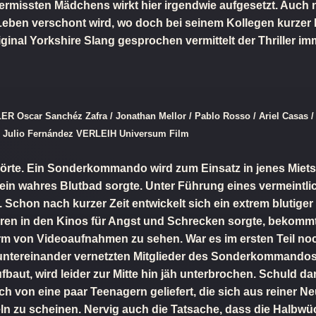
rmissten Mädchens wirkt hier irgendwie aufgesetzt. Auch n
eben verschont wird, wo doch bei seinem Kollegen kurzer 
ginal Yorkshire Slang gesprochen vermittelt der Thriller i
R Oscar Sanchéz Zafra / Jonathan Mellor / Pablo Rosso / Ariel Casas
 Julio Fernández VERLEIH Universum Film
ufhörte. Ein Sonderkommando wird zum Einsatz in jenes Miet
r ein wahres Blutbad sorgte. Unter Führung eines vermeintl
. Schon nach kurzer Zeit entwickelt sich ein extrem blutige
Jahren in den Kinos für Angst und Schrecken sorgte, bekomm
 von Videoaufnahmen zu sehen. War es im ersten Teil noc
untereinander vernetzten Mitglieder des Sonderkommandos, 
aut, wird leider zur Mitte hin jäh unterbrochen. Schuld dar
ich von eine paar Teenagern geliefert, die sich aus reiner 
ln zu scheinen. Nervig auch die Tatsache, dass die Halbwüc