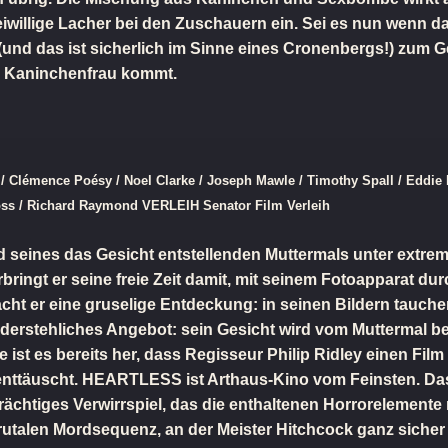
freiwillige Lacher bei den Zuschauern ein. Sei es nun wenn 
 (und das ist sicherlich im Sinne eines Cronenbergs!) zum
 Kaninchenfrau kommt.
Clémence Poésy / Noel Clarke / Joseph Mawle / Timothy Spall / Eddie 
s / Richard Raymond VERLEIH Senator Film Verleih
nd seines das Gesicht entstellenden Muttermals unter extr
bringt er seine freie Zeit damit, mit seinem Fotoapparat d
cht er eine gruselige Entdeckung: in seinen Bildern tauc
erstehliches Angebot: sein Gesicht wird vom Muttermal befr
re ist es bereits her, dass Regisseur Philip Ridley einen Fil
 enttäuscht. HEARTLESS ist Arthaus-Kino vom Feinsten. Da
trächtiges Verwirrspiel, das die enthaltenen Horrorelemente 
rutalen Mordsequenz, an der Meister Hitchcock ganz sicher 