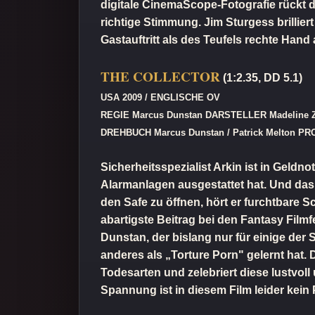
digitale CinemaScope-Fotografie rückt d
richtige Stimmung. Jim Sturgess brillier
Gastauftritt als des Teufels rechte Hand
THE COLLECTOR
(1:2.35, DD 5.1)
USA 2009 / ENGLISCHE OV
REGIE Marcus Dunstan DARSTELLER Madeline Zima 
DREHBUCH Marcus Dunstan / Patrick Melton PROD
Sicherheitsspezialist Arkin ist in Geldno
Alarmanlagen ausgestattet hat. Und das B
den Safe zu öffnen, hört er furchtbare S
abartigste Beitrag bei den Fantasy Filmf
Dunstan, der bislang nur für einige der 
anderes als „Torture Porn" gelernt hat.
Todesarten und zelebriert diese lustvol
Spannung ist in diesem Film leider kein