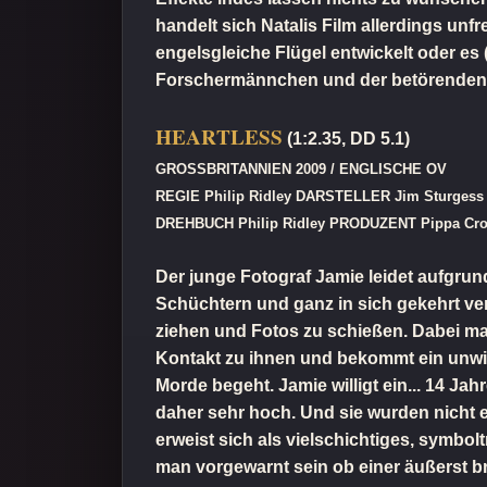
handelt sich Natalis Film allerdings un
engelsgleiche Flügel entwickelt oder es
Forschermännchen und der betörenden
HEARTLESS
(1:2.35, DD 5.1)
GROSSBRITANNIEN 2009 / ENGLISCHE OV
REGIE Philip Ridley DARSTELLER Jim Sturgess / 
DREHBUCH Philip Ridley PRODUZENT Pippa Cros
Der junge Fotograf Jamie leidet aufgru
Schüchtern und ganz in sich gekehrt ver
ziehen und Fotos zu schießen. Dabei ma
Kontakt zu ihnen und bekommt ein unwid
Morde begeht. Jamie willigt ein... 14 Jah
daher sehr hoch. Und sie wurden nicht
erweist sich als vielschichtiges, symbol
man vorgewarnt sein ob einer äußerst b