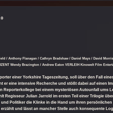
10
ld / Anthony Flanagan / Cathryn Bradshaw / Daniel Mays / David Morri
DUZENT Wendy Brazington / Andrew Eaton VERLEIH Kinowelt Film Enter
rter einer Yorkshire Tageszeitung, soll über den Fall ein
t er eine intensive Recherche und stößt dabei auf einen Imm
ein Reporterkollege bei einem mysteriösen Autounfall ums 
hlt Regisseur Julian Jarrold im ersten Teil einer Trilogie ü
und Politiker die Klinke in die Hand um ihren persönlichen 
d erzählt und lässt an mancher Stelle auch konsequente Lo