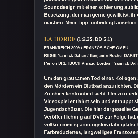
Sounddesign mit einer schier unglaubl
Besetzung, der man gerne gewillt ist, i
machen. Mein Tipp: unbedingt ansehen –
LA HORDE
(1:2.35, DD 5.1)
FRANKREICH 2009 / FRANZÖSISCHE OMEU
REGIE Yannick Dahan / Benjamin Rocher DARSTELLE
Perron DREHBUCH Arnaud Bordas / Yannick Daha
Um den grausamen Tod eines Kollegen zu 
den Mördern ein Blutbad anzurichten. Di
Zombies konfrontiert sieht. Um zu übe
Videospiel entlehnt sein und entpuppt si
Jugendschützer. Die hier dargestellte Ge
Veröffentlichung auf DVD zur Folge habe
vollkommen spannungslos dahinplätscher
Farbreduziertes, langweiliges Franzose