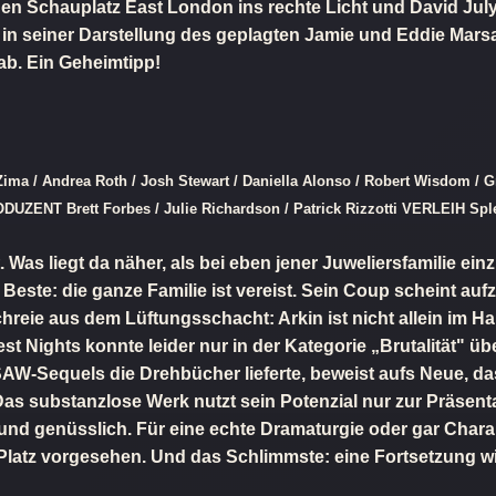
en Schauplatz East London ins rechte Licht und David July
t in seiner Darstellung des geplagten Jamie und Eddie Marsa
 ab. Ein Geheimtipp!
/ Andrea Roth / Josh Stewart / Daniella Alonso / Robert Wisdom / Gre
UZENT Brett Forbes / Julie Richardson / Patrick Rizzotti VERLEIH Spl
t. Was liegt da näher, als bei eben jener Juweliersfamilie e
este: die ganze Familie ist vereist. Sein Coup scheint aufz
chreie aus dem Lüftungsschacht: Arkin ist nicht allein im Ha
est Nights konnte leider nur in der Kategorie „Brutalität" 
SAW-Sequels die Drehbücher lieferte, beweist aufs Neue, das
 Das substanzlose Werk nutzt sein Potenzial nur zur Präsen
l und genüsslich. Für eine echte Dramaturgie oder gar Cha
 Platz vorgesehen. Und das Schlimmste: eine Fortsetzung wi