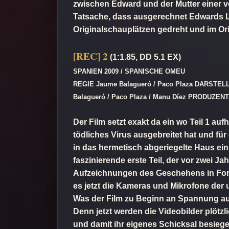
zwischen Edward und der Mutter einer ve
Tatsache, dass ausgerechnet Edwards L
Originalschauplätzen gedreht und im Ori
[REC] 2
(1:1.85, DD 5.1 EX)
SPANIEN 2009 / SPANISCHE OMEU
REGIE Jaume Balagueró / Paco Plaza DARSTELLE
Balagueró / Paco Plaza / Manu Díez PRODUZENT
Der Film setzt exakt da ein wo Teil 1 a
tödliches Virus ausgebreitet hat und fü
in das hermetisch abgeriegelte Haus ein
faszinierende erste Teil, der vor zwei 
Aufzeichnungen des Geschehens in Form
es jetzt die Kameras und Mikrofone der 
Was der Film zu Beginn an Spannung aufb
Denn jetzt werden die Videobilder plötzl
und damit ihr eigenes Schicksal besiege