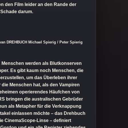
en den Film leider an den Rande der
t. Schade darum.
rvan DREHBUCH Michael Spierig / Peter Spierig
n. Menschen werden als Blutkonserven
apper. Es gibt kaum noch Menschen, die
erzustellen, um das Überleben ihrer
 die Menschen hat, als den Vampiren
im Geheimen operierendes Häufchen von
S bringen die australischen Gebrüder
 nun als Metapher für die Verknappung
pektakel einlassen möchte – das Drehbuch
die CinemaScope-Linse – definiert
r Gordon und ein alle Register ziehendes