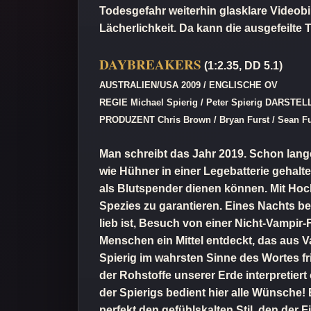
Todesgefahr weiterhin glasklare Videobi
Lächerlichkeit. Da kann die ausgefeilte 
DAYBREAKERS
(1:2.35, DD 5.1)
AUSTRALIEN/USA 2009 / ENGLISCHE OV
REGIE Michael Spierig / Peter Spierig DARSTELL
PRODUZENT Chris Brown / Bryan Furst / Sean Fu
Man schreibt das Jahr 2019. Schon lan
wie Hühner in einer Legebatterie gehalt
als Blutspender dienen können. Mit Hoch
Spezies zu garantieren. Eines Nachts 
lieb ist, Besuch von einer Nicht-Vampir
Menschen ein Mittel entdeckt, das aus
Spierig im wahrsten Sinne des Wortes f
der Rohstoffe unserer Erde interpretiert
der Spierigs bedient hier alle Wünsche!
perfekt den gefühlskalten Stil, den der